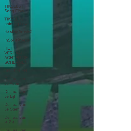
TIKSELS |
Song Flow
TIKSELS |
painting flow
HealingBrush©
InSpirit💖Art©
HET
VERHAAL
ACHTER DE
SCHERMEN
ARTIKELEN
De Taal van
Je Adem
De Taal van
Je Lijf
De Taal van
Je Stem
De Taal van
je Ziel
De Taal van