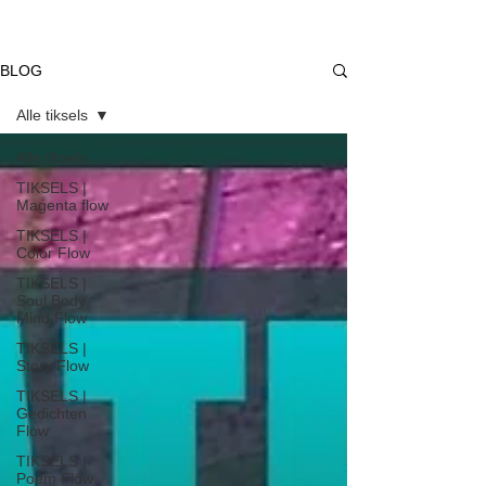
BLOG
Alle tiksels
Alle tiksels
TIKSELS |
Magenta flow
TIKSELS |
Color Flow
TIKSELS |
Soul Body
Mind Flow
TIKSELS |
Story Flow
TIKSELS |
Gedichten
Flow
TIKSELS |
Poem Flow