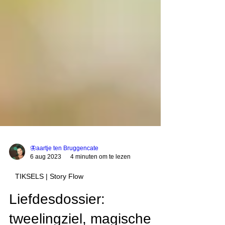
🦋aartje ten Bruggencate
6 aug 2023
4 minuten om te lezen
TIKSELS | Story Flow
Liefdesdossier: