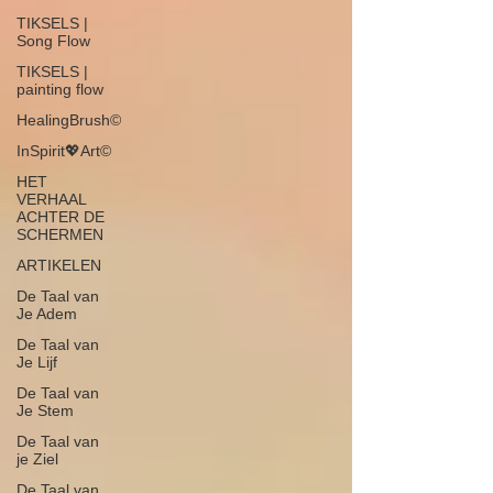
TIKSELS |
Song Flow
TIKSELS |
painting flow
HealingBrush©
InSpirit💖Art©
HET
VERHAAL
ACHTER DE
SCHERMEN
ARTIKELEN
De Taal van
Je Adem
De Taal van
Je Lijf
De Taal van
Je Stem
De Taal van
je Ziel
De Taal van