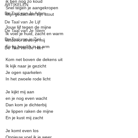
ik ben nog zo koud
ARTIKELEN
Snel tegen je aangekropen
De Taal van Je Adem
Mijn gedachten zijn stout
De Taal van Je Lijf
Jouw lijf tegen de mijne 
De Taal van Je Stem
Ik voel je huid, zacht en warm
De Taal van je Ziel
liefdevol streel je mij
En lig heerlijk in je arm
De Taal van Je Hart
Kom net boven de dekens uit 
Ik kijk naar je gezicht
Je ogen sparkelen 
In het zwoele rode licht
Je kijkt mij aan
en je nog even wacht
Dan kom je dichterbij
Je lippen raken de mijne
En je kust mij zacht
Je komt even los
Opnieuw voel ik je weer