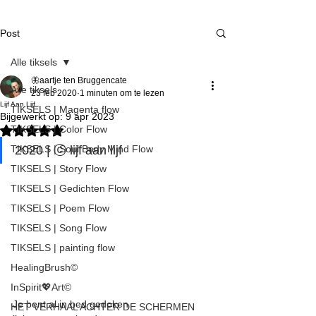
Post
Alle tiksels
🦋aartje ten Bruggencate
Alle tiksels
23 feb 2020
1 minuten om te lezen
Lijf Aan Lijf
TIKSELS | Magenta flow
Bijgewerkt op:
9 apr 2023
TIKSELS | Color Flow
Beoordeeld met NaN uit 5 sterren.
TIKSELS | Soul Body Mind Flow
2020 | ⓒ lijf aan lijf
TIKSELS | Story Flow
TIKSELS | Gedichten Flow
TIKSELS | Poem Flow
TIKSELS | Song Flow
TIKSELS | painting flow
HealingBrush©
InSpirit💖Art©
Je bent al in bed gedoken 
HET VERHAAL ACHTER DE SCHERMEN