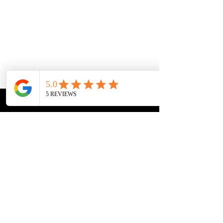
ⓒ 💖 M69RTJE |  | 23 -02-2020
Tags:
liefde
verbinding
tweelingziel
vuurwerk
aantrekkingskracht
2020
TIKSELS | Gedichten Flow
Alles weergeven
Recente blogposts