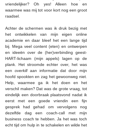
vriendelijker? Oh yes! Alleen hoe en 
waarmee was mij tot voor kort nog een groot 
raadsel.
Achter de schermen was ik druk bezig met 
het ontwikkelen van mijn eigen online 
academie en daar bleef het een lange tijd 
bij. Mega veel content (eten) en ontwerpen  
en ideeën over de (her)verbinding geest-
HART-lichaam (mijn appels) lagen op de 
plank. Het stroomde echter over, het was 
een 
overkill
 aan informatie dat door mijn 
hoofd spookten en zag het gewoonweg niet. 
Help, waarmee ga ik het doen en het 
verschil maken? Dat was de grote vraag, tot 
eindelijk een doorbraak plaatsvond nadat ik 
eerst met een goede vriendin een fijn 
gesprek had gehad om vervolgens nog 
dezelfde dag een coach-call met mijn 
business coach te hebben. Ja het was toch 
echt tijd om hulp in te schakelen en wilde het 