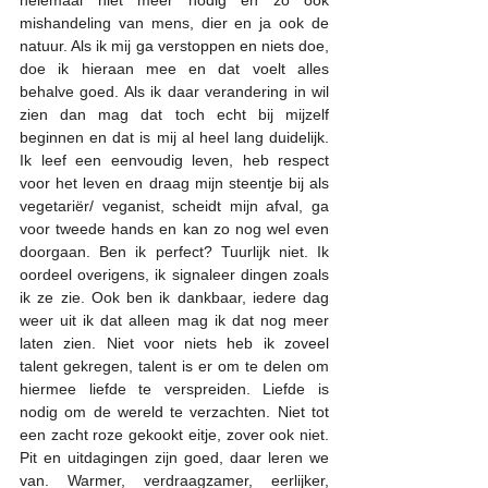
mishandeling van mens, dier en ja ook de 
natuur. Als ik mij ga verstoppen en niets doe, 
doe ik hieraan mee en dat voelt alles 
behalve goed. Als ik daar verandering in wil 
zien dan mag dat toch echt bij mijzelf 
beginnen en dat is mij al heel lang duidelijk. 
Ik leef een eenvoudig leven, heb respect 
voor het leven en draag mijn steentje bij als 
vegetariër/ veganist, scheidt mijn afval, ga 
voor tweede hands en kan zo nog wel even 
doorgaan. Ben ik perfect? Tuurlijk niet. Ik 
oordeel overigens, ik signaleer dingen zoals 
ik ze zie. Ook ben ik dankbaar, iedere dag 
weer uit ik dat alleen mag ik dat nog meer 
laten zien. Niet voor niets heb ik zoveel 
talent gekregen, talent is er om te delen om 
hiermee liefde te verspreiden. Liefde is 
nodig om de wereld te verzachten. Niet tot 
een zacht roze gekookt eitje, zover ook niet. 
Pit en uitdagingen zijn goed, daar leren we 
van. Warmer, verdraagzamer, eerlijker, 