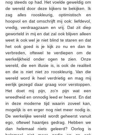
nog steeds op had. Het voelde geweldig om 
de wereld door deze kijkers te bekijken. Ik 
zag alles rooskleurig, optimistisch en 
hoopvol en dat omschrijft mij ook: liefdevol, 
vredig, verdraagzaam en vrij. Dat zit diep 
geworteld in mij en dat zal ook blijven alleen 
weet ik ook wel je niet blind te staren en dat 
het ook goed is je kijk zo nu en dan te 
verbreden, oftewel te verdiepen om de 
werkelijkheid onder ogen te zien. Onze 
wereld, die een illusie is, is ook de realiteit 
en die is niet niet zo rooskleurig. Van die 
wereld word ik heel verdrietig en mag mij 
eerlijk gezegd daar graag voor verstoppen. 
Het doet mij pijn, zo'n pijn wat een 
wreedheid en onnodig leed er heerst. En dat 
in deze moderne tijd waarin zoveel kan, 
mogelijk is en erger nog niet meer nodig is. 
De werkelijke wereld wordt geheerst vanuit 
ego, oftewel haantjes gedrag. Hebben we 
dan helemaal niets geleerd? Oorlog is 
helemaal niet meer nodig en zo ook 