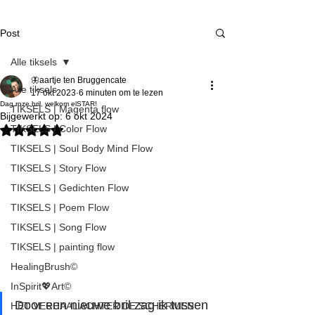
Post
Alle tiksels
🦋aartje ten Bruggencate
Alle tiksels
17 okt 2023
6 minuten om te lezen
Dag roze bril, welkom elSTAR!
TIKSELS | Magenta flow
Bijgewerkt op:
6 okt 2024
TIKSELS | Color Flow
Beoordeeld met NaN uit 5 sterren.
TIKSELS | Soul Body Mind Flow
TIKSELS | Story Flow
TIKSELS | Gedichten Flow
TIKSELS | Poem Flow
TIKSELS | Song Flow
TIKSELS | painting flow
HealingBrush©
InSpirit💖Art©
Door een nieuwe bril zag ik tussen 
HET VERHAAL ACHTER DE SCHERMEN