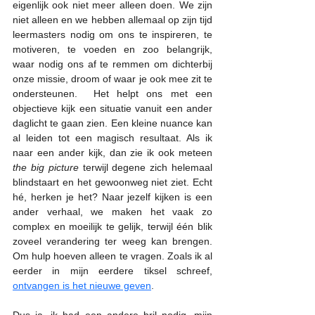
eigenlijk ook niet meer alleen doen. We zijn 
niet alleen en we hebben allemaal op zijn tijd 
leermasters nodig om ons te inspireren, te 
motiveren, te voeden en zoo belangrijk,  
waar nodig ons af te remmen om dichterbij 
onze missie, droom of waar je ook mee zit te 
ondersteunen.  Het helpt ons met een 
objectieve kijk een situatie vanuit een ander 
daglicht te gaan zien. Een kleine nuance kan 
al leiden tot een magisch resultaat. Als ik 
naar een ander kijk, dan zie ik ook meteen 
the big picture
 terwijl degene zich helemaal 
blindstaart en het gewoonweg niet ziet. Echt 
hé, herken je het? Naar jezelf kijken is een 
ander verhaal, we maken het vaak zo 
complex en moeilijk te gelijk, terwijl één blik 
zoveel verandering ter weeg kan brengen. 
Om hulp hoeven alleen te vragen. Zoals ik al 
eerder in mijn eerdere tiksel schreef, 
ontvangen is het nieuwe geven
.
Dus ja, ik had een andere bril nodig, mijn 