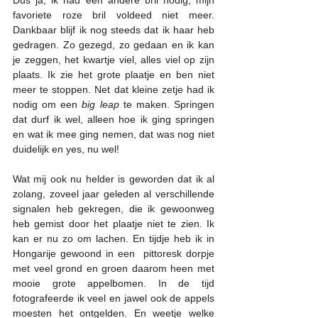
favoriete roze bril voldeed niet meer. 
Dankbaar blijf ik nog steeds dat ik haar heb 
gedragen. Zo gezegd, zo gedaan en ik kan 
je zeggen, het kwartje viel, alles viel op zijn 
plaats. Ik zie het grote plaatje en ben niet 
meer te stoppen. Net dat kleine zetje had ik 
nodig om een 
big leap
 te maken. Springen 
dat durf ik wel, alleen hoe ik ging springen 
en wat ik mee ging nemen, dat was nog niet 
duidelijk en yes, nu wel!
Wat mij ook nu helder is geworden dat ik al 
zolang, zoveel jaar geleden al verschillende 
signalen heb gekregen, die ik gewoonweg 
heb gemist door het plaatje niet te zien. Ik 
kan er nu zo om lachen. En tijdje heb ik in 
Hongarije gewoond in een  pittoresk dorpje 
met veel grond en groen daarom heen met 
mooie grote appelbomen. In de tijd 
fotografeerde ik veel en jawel ook de appels 
moesten het ontgelden. En weetje welke 