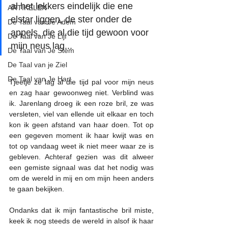
al het lekkers eindelijk die ene 
ARTIKELEN
elstar liggen, de ster onder de 
De Taal van Je Adem
appels, die al die tijd gewoon voor 
De Taal van Je Lijf
mijn neus lag...
De Taal van Je Stem
De Taal van je Ziel
De Taal van Je Hart
Tjeetje ze lag al die tijd pal voor mijn neus 
en zag haar gewoonweg niet. Verblind was 
ik. Jarenlang droeg ik een roze bril, ze was 
versleten, viel van ellende uit elkaar en toch 
kon ik geen afstand van haar doen. Tot op 
een gegeven moment ik haar kwijt was en 
tot op vandaag weet ik niet meer waar ze is 
gebleven. Achteraf gezien was dit alweer 
een gemiste signaal was dat het nodig was 
om de wereld in mij en om mijn heen anders 
te gaan bekijken. 
Ondanks dat ik mijn fantastische bril miste, 
keek ik nog steeds de wereld in alsof ik haar 