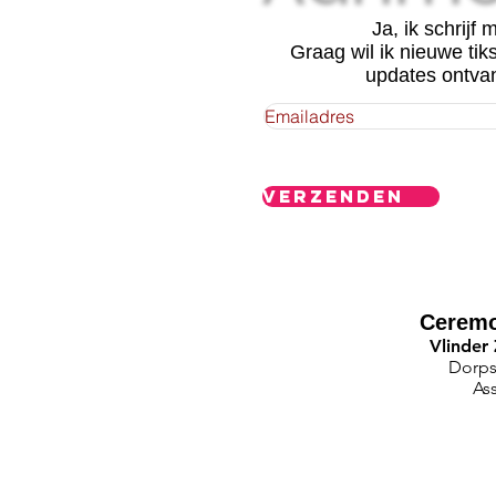
Ja, ik schrijf m
Graag wil ik nieuwe tik
updates ontva
Verzenden
Ceremo
Vlinder
Dorps
As