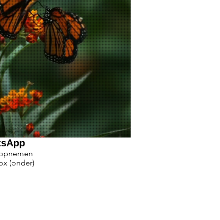
tsApp
 opnemen
ox (onder)