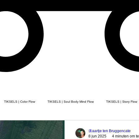
TIKSELS | Color Flow
TIKSELS | Soul Body Mind Flow
TIKSELS | Story Flow
ELS | Poem Flow
TIKSELS | Song Flow
TIKSELS | painting flow
Healing
🦋aartje ten Bruggencate
8 jun 2025
4 minuten om te