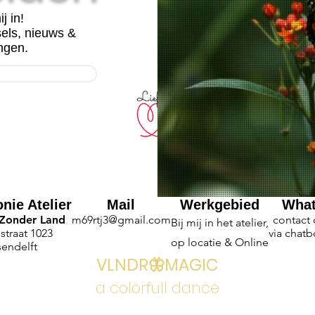
ij in!
sels, nieuws &
ngen.
nie Atelier
Mail
Werkgebied
Wha
 Zonder Land
m69rtj3@gmail.com
contact
Bij mij in het atelier,
straat 1023
via chatb
op locatie & Online
sendelft
VLNDR🦋MAGIC
a colorfull dance