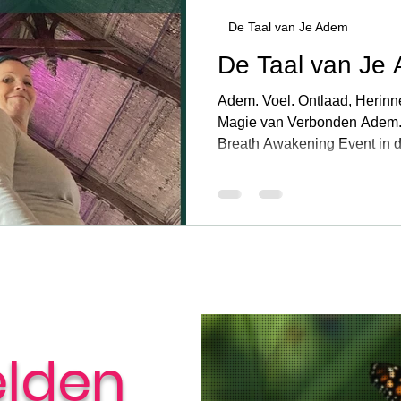
De Taal van Je Adem
N
ARTIKELEN
De Taal van Je Adem
De Taal van Je Lijf
De Taal v
De Taal van Je
Adem. Voel. Ontlaad, Herinne
e Hart
Magie van Verbonden Adem. 
Breath Awakening Event in 
Kathedraal te Utrecht. Tijdens een ademreis
gebruiken we den ademhaling
meditatieve staat brengt. In 
op natuurlijke wijze beginnen 
huilen, lachen, bewegen, zo
— alles mag er zijn. Je wordt
een veilig
lden