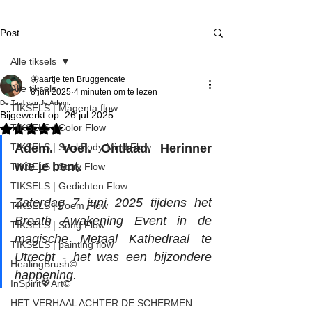
Post
Alle tiksels
🦋aartje ten Bruggencate
Alle tiksels
8 jun 2025
4 minuten om te lezen
De Taal van Je Adem.
TIKSELS | Magenta flow
Bijgewerkt op:
26 jul 2025
TIKSELS | Color Flow
Beoordeeld met NaN uit 5 sterren.
TIKSELS | Soul Body Mind Flow
Adem. Voel. Ontlaad. Herinner 
wie je bent.
TIKSELS | Story Flow
TIKSELS | Gedichten Flow
Zaterdag 7 juni 2025 tijdens het 
TIKSELS | Poem Flow
Breath Awakening Event in de 
TIKSELS | Song Flow
magische Metaal Kathedraal te 
TIKSELS | painting flow
Utrecht - het was een bijzondere 
HealingBrush©
happening.
InSpirit💖Art©
HET VERHAAL ACHTER DE SCHERMEN