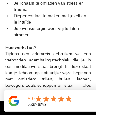
Je lichaam te ontladen van stress en 
trauma
Dieper contact te maken met jezelf en 
je intuïtie
Je levensenergie weer vrij te laten 
stromen.
Hoe werkt het?
Tijdens een ademreis gebruiken we een 
verbonden ademhalingstechniek die je in 
een meditatieve staat brengt. In deze staat 
kan je lichaam op natuurlijke wijze beginnen 
met ontladen: trillen, huilen, lachen, 
bewegen, zoals schoppen en slaan — alles 
mag er zijn. Je wordt liefdevol begeleid in 
een veilige en gedragen ruimte.
Elke sessie is uniek. Wat je ervaart, komt 
precies op het juiste moment naar boven. Je 
hoeft niets te forceren — jouw adem weet de 
weg.