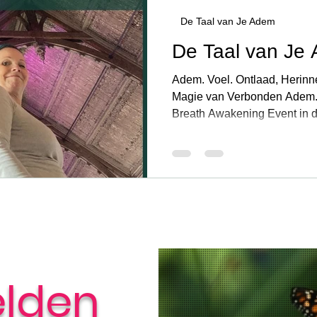
De Taal van Je Adem
N
ARTIKELEN
De Taal van Je Adem
De Taal van Je Lijf
De Taal v
De Taal van Je
Adem. Voel. Ontlaad, Herinne
e Hart
Magie van Verbonden Adem. 
Breath Awakening Event in 
Kathedraal te Utrecht. Tijdens een ademreis
gebruiken we den ademhaling
meditatieve staat brengt. In 
op natuurlijke wijze beginnen 
huilen, lachen, bewegen, zo
— alles mag er zijn. Je wordt
een veilig
lden