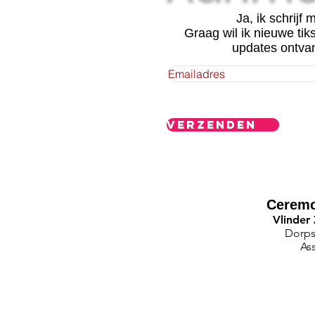
Ja, ik schrijf m
Graag wil ik nieuwe tik
updates ontva
Verzenden
Ceremo
Vlinder
Dorps
As