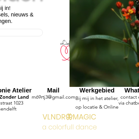
ij in!
sels, nieuws &
ngen.
nie Atelier
Mail
Werkgebied
Wha
 Zonder Land
m69rtj3@gmail.com
contact
Bij mij in het atelier,
straat 1023
via chatb
op locatie & Online
sendelft
VLNDR🦋MAGIC
a colorfull dance