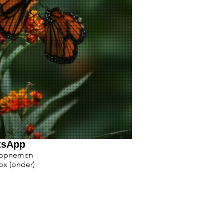
tsApp
 opnemen
ox (onder)