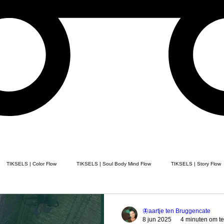
TIKSELS | Color Flow
TIKSELS | Soul Body Mind Flow
TIKSELS | Story Flow
ELS | Poem Flow
TIKSELS | Song Flow
TIKSELS | painting flow
Healing
🦋aartje ten Bruggencate
8 jun 2025
4 minuten om te