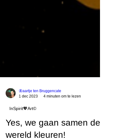
🦋aartje ten Bruggencate
1 dec 2023
4 minuten om te lezen
InSpirit💖Art©
Yes, we gaan samen de