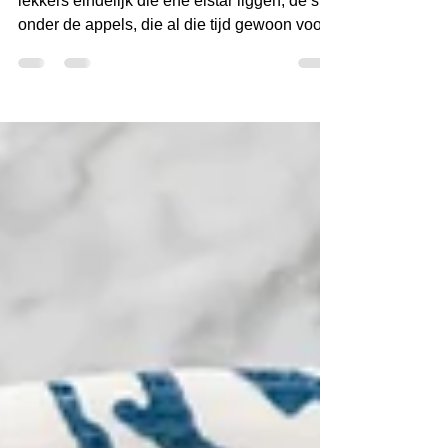
elSTAR!
Door een nieuwe bril zag ik tussen al het
lekkers eindelijk die ene elstar liggen, de ster
onder de appels, die al die tijd gewoon voor...