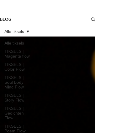
BLOG
Alle tiksels
Alle tiksels
TIKSELS |
Magenta flow
TIKSELS |
Color Flow
TIKSELS |
Soul Body
Mind Flow
TIKSELS |
Story Flow
TIKSELS |
Gedichten
Flow
TIKSELS |
Poem Flow