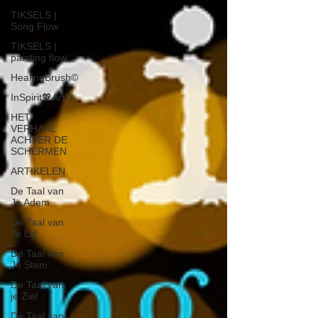
TIKSELS |
Song Flow
TIKSELS |
painting flow
HealingBrush©
InSpirit💖Art©
HET
VERHAAL
ACHTER DE
SCHERMEN
ARTIKELEN
De Taal van
Je Adem
De Taal van
Je Lijf
De Taal van
Je Stem
De Taal van
je Ziel
De Taal van