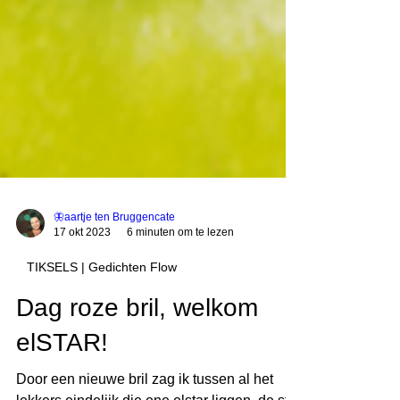
🦋aartje ten Bruggencate
17 okt 2023
6 minuten om te lezen
TIKSELS | Gedichten Flow
Dag roze bril, welkom