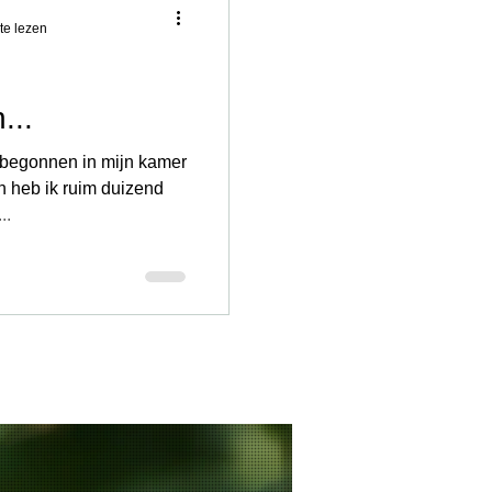
te lezen
...
is begonnen in mijn kamer
en heb ik ruim duizend
..