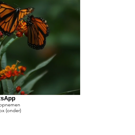
tsApp
 opnemen
ox (onder)