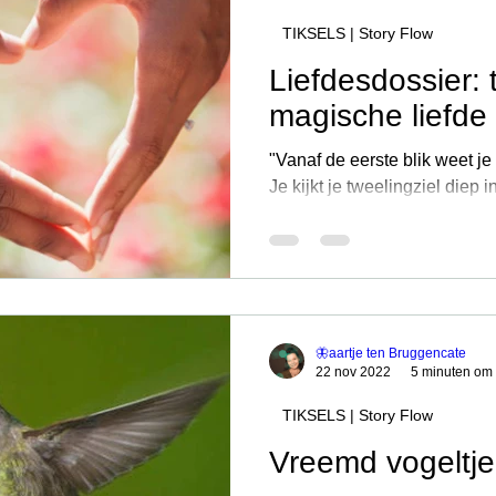
TIKSELS | Story Flow
N
ARTIKELEN
De Taal van Je Adem
De Taal van Je Lijf
De Taal v
Liefdesdossier: 
magische liefde
e Hart
"Vanaf de eerste blik weet je 
Je kijkt je tweelingziel diep in de ogen en je ziet de
reflectie van je ziel. the...
🦋aartje ten Bruggencate
22 nov 2022
5 minuten om 
TIKSELS | Story Flow
Vreemd vogeltje