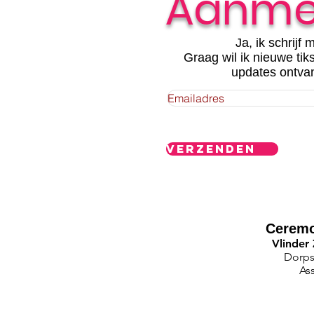
Aanme
Ja, ik schrijf m
Graag wil ik nieuwe tik
updates ontva
Verzenden
Ceremo
Vlinder
Dorps
As