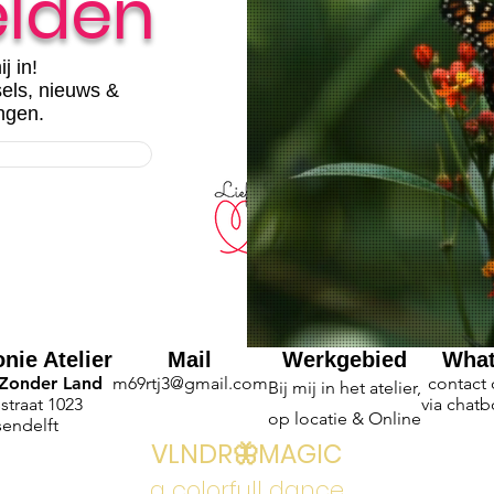
lden
ij in!
sels, nieuws &
ngen.
nie Atelier
Mail
Werkgebied
Wha
 Zonder Land
m69rtj3@gmail.com
contact
Bij mij in het atelier,
straat 1023
via chatb
op locatie & Online
sendelft
VLNDR🦋MAGIC
a colorfull dance