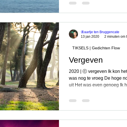
🦋aartje ten Bruggencate
13 jan 2020
2 minuten om t
TIKSELS | Gedichten Flow
Vergeven
2020 | ⓒ vergeven Ik kon het
was nog te vroeg De hoge no
uit Het was even genoeg Ik hi