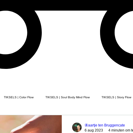
TIKSELS | Color Flow
TIKSELS | Soul Body Mind Flow
TIKSELS | Story Flow
ELS | Poem Flow
TIKSELS | Song Flow
TIKSELS | painting flow
Healing
🦋aartje ten Bruggencate
6 aug 2023
4 minuten om t