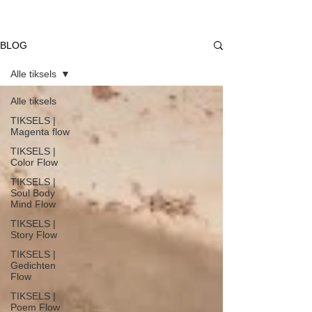
BLOG
Alle tiksels
Alle tiksels
TIKSELS |
Magenta flow
TIKSELS |
Color Flow
TIKSELS |
Soul Body
Mind Flow
TIKSELS |
Story Flow
TIKSELS |
Gedichten
Flow
TIKSELS |
Poem Flow