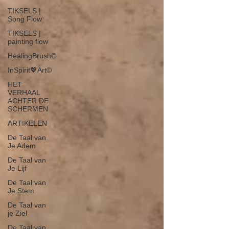
TIKSELS |
Song Flow
TIKSELS |
painting flow
HealingBrush©
InSpirit💖Art©
HET
VERHAAL
ACHTER DE
SCHERMEN
ARTIKELEN
De Taal van
Je Adem
De Taal van
Je Lijf
De Taal van
Je Stem
De Taal van
je Ziel
De Taal van