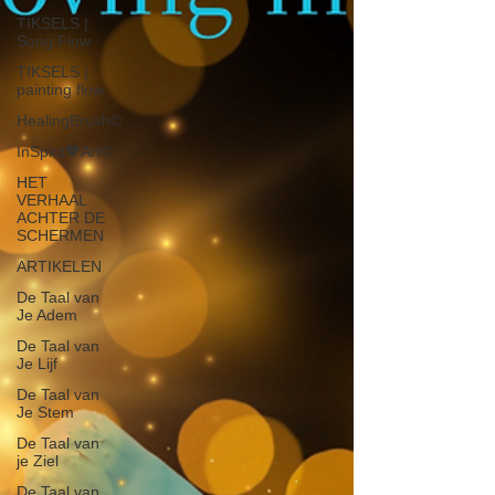
TIKSELS |
Song Flow
TIKSELS |
painting flow
HealingBrush©
InSpirit💖Art©
HET
VERHAAL
ACHTER DE
SCHERMEN
ARTIKELEN
De Taal van
Je Adem
De Taal van
Je Lijf
De Taal van
Je Stem
De Taal van
je Ziel
De Taal van