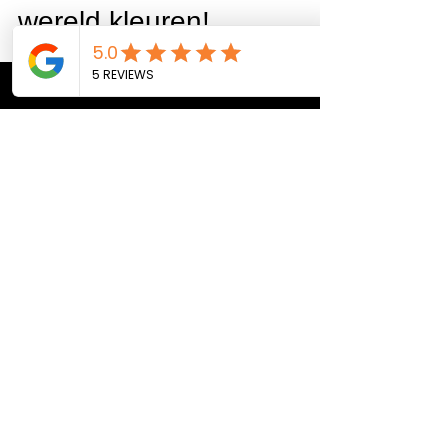
Yes, we gaan samen de
wereld kleuren!
Ik zag de ziel in zijn ogen en hij liet mij
onvoorwaardelijke liefde zien en onze
missie, om samen de wereld te gaan
kleuren.. Het plan...