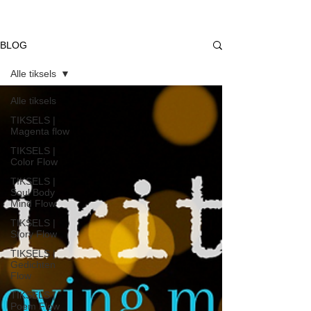
BLOG
Alle tiksels
Alle tiksels
TIKSELS |
Magenta flow
TIKSELS |
Color Flow
TIKSELS |
Soul Body
Mind Flow
TIKSELS |
Story Flow
TIKSELS |
Gedichten
Flow
TIKSELS |
Poem Flow