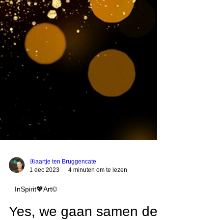
🦋aartje ten Bruggencate
1 dec 2023
4 minuten om te lezen
InSpirit💖Art©