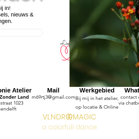
ij in!
sels, nieuws &
ngen.
nie Atelier
Mail
Werkgebied
Wha
 Zonder Land
m69rtj3@gmail.com
contact
Bij mij in het atelier,
straat 1023
via chatb
op locatie & Online
sendelft
VLNDR🦋MAGIC
a colorfull dance