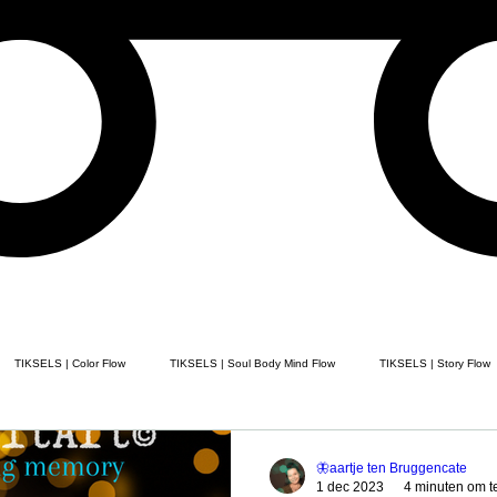
TIKSELS | Color Flow
TIKSELS | Soul Body Mind Flow
TIKSELS | Story Flow
ELS | Poem Flow
TIKSELS | Song Flow
TIKSELS | painting flow
Healing
🦋aartje ten Bruggencate
1 dec 2023
4 minuten om t