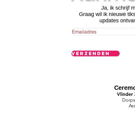
Ja, ik schrijf m
Graag wil ik nieuwe tik
updates ontva
Verzenden
Ceremo
Vlinder
Dorps
As