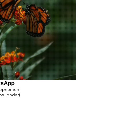
tsApp
 opnemen
ox (onder)