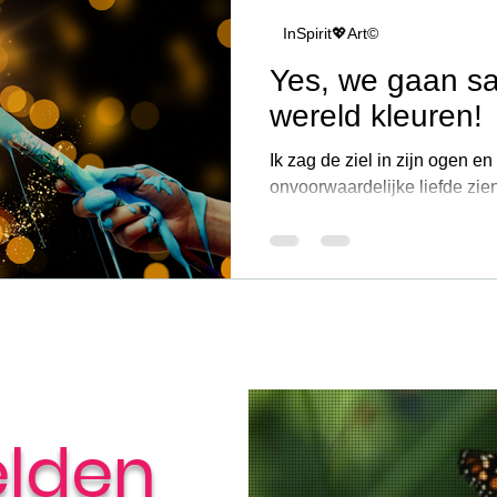
InSpirit💖Art©
N
ARTIKELEN
De Taal van Je Adem
De Taal van Je Lijf
De Taal v
Yes, we gaan s
wereld kleuren!
e Hart
Ik zag de ziel in zijn ogen en h
onvoorwaardelijke liefde zie
samen de wereld te gaan kleu
lden