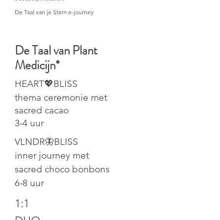
De Taal van je Stem e-journey
De Taal van Plant
Medicijn*
HEART💖BLISS
thema ceremonie met
sacred cacao
3-4 uur
VLNDR🦋BLISS
inner journey met
sacred choco bonbons
6-8 uur
1:1