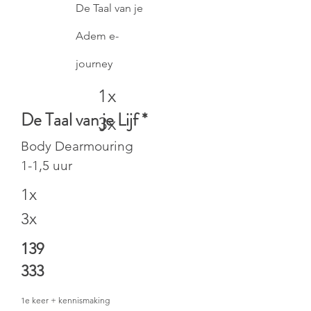
De Taal van je
Adem e-
journey
1x
De Taal van je Lijf *
3x
Body Dearmouring
1-1,5 uur
1x
3x
139
333
1e keer + kennismaking