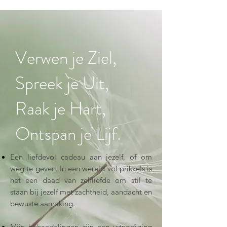
Verwen je Ziel,
Spreek je Uit,
Raak je Hart,
Ontspan je Lijf.
Een liefdevol cadeau aan jezelf, of om
weg te geven. In een wereld vol prikkels is
het een daad van zelfliefde om stil te
staan bij jezelf met zachtheid, aandacht en
bewuste aanraking.
Mijn behandelingen zijn een uitnodiging