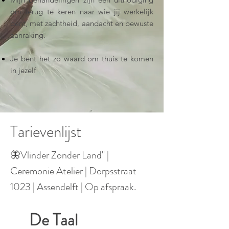
om terug te keren naar wie jij werkelijk
bent, met zachtheid, aandacht en bewuste
aanraking.
Je bent het zo waard om thuis te komen
in jezelf
Tarievenlijst
🦋Vlinder Zonder Land" |
Ceremonie Atelier | Dorpsstraat
1023 | Assendelft | Op afspraak.
De Taal