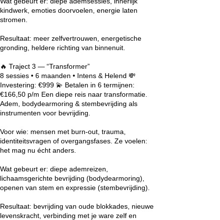
Wat gebeurt er: diepe ademsessies, innerlijk
kindwerk, emoties doorvoelen, energie laten
stromen.
Resultaat: meer zelfvertrouwen, energetische
gronding, heldere richting van binnenuit.
🔥 Traject 3 — “Transformer”
8 sessies • 6 maanden • Intens & Helend 💸
Investering: €999 💫 Betalen in 6 termijnen:
€166,50 p/m Een diepe reis naar transformatie.
Adem, bodydearmoring & stembevrijding als
instrumenten voor bevrijding.
Voor wie: mensen met burn-out, trauma,
identiteitsvragen of overgangsfases. Ze voelen:
het mag nu écht anders.
Wat gebeurt er: diepe ademreizen,
lichaamsgerichte bevrijding (bodydearmoring),
openen van stem en expressie (stembevrijding).
Resultaat: bevrijding van oude blokkades, nieuwe
levenskracht, verbinding met je ware zelf en