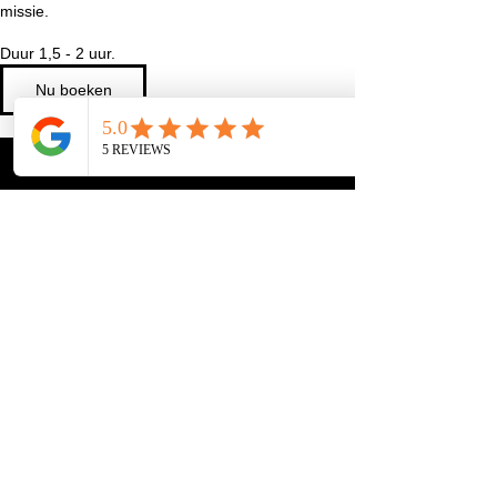
missie.
Duur 1,5 - 2 uur.
Nu boeken
Annuleringsbeleid
Annuleren kan min. 24 uur voor de geboekte
afspraak. Daarna geldt 50% tot 12 uur voor de