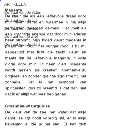
ARTIKELEN
Magenta
De Taal van Je Adem
De kleur die als een liefdevolle draad door 
De Taal van Je Lijf
mijn leven danst en waarmee ik mij altijd 
verbonden mee heb gevoeld. Het voelt als 
De Taal van Je Stem
een krachtige energie dat door mijn aderen 
De Taal van je Ziel
heen stroomt. Mijn bloed kleurt magenta in 
De Taal van Je Hart
plaats van rood. Het vuriger rood is bij mij 
aangevuld met licht die zacht kleurt en 
maakt dat de liefdevolle magenta in volle 
glorie door mijn lijf heen giert. Magenta 
wordt gezien als creatief, onafhankelijk, 
origineel en zonder greintje egoïsme.ht, het 
zonnetje. Het is het symbool van 
spiritualiteit, dus zo vreemd is dat dan niet 
dat ik er altijd wat mee heb gehad. 
Groenblauw/ turquoise
De kleur van de zee, het water dat altijd 
danst, ze ligt nooit volledig stil, er is altijd 
beweging al zie je het niet. Er kan zich 