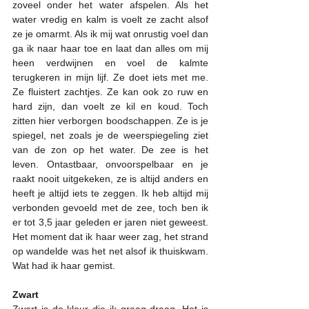
zoveel onder het water afspelen. Als het 
water vredig en kalm is voelt ze zacht alsof 
ze je omarmt. Als ik mij wat onrustig voel dan 
ga ik naar haar toe en laat dan alles om mij 
heen verdwijnen en voel de kalmte 
terugkeren in mijn lijf. Ze doet iets met me. 
Ze fluistert zachtjes. Ze kan ook zo ruw en 
hard zijn, dan voelt ze kil en koud. Toch 
zitten hier verborgen boodschappen. Ze is je 
spiegel, net zoals je de weerspiegeling ziet 
van de zon op het water. De zee is het 
leven. Ontastbaar, onvoorspelbaar en je 
raakt nooit uitgekeken, ze is altijd anders en 
heeft je altijd iets te zeggen. Ik heb altijd mij 
verbonden gevoeld met de zee, toch ben ik 
er tot 3,5 jaar geleden er jaren niet geweest. 
Het moment dat ik haar weer zag, het strand 
op wandelde was het net alsof ik thuiskwam. 
Wat had ik haar gemist.
Zwart
Zwart is de kleur die ik graag draag. Het is 