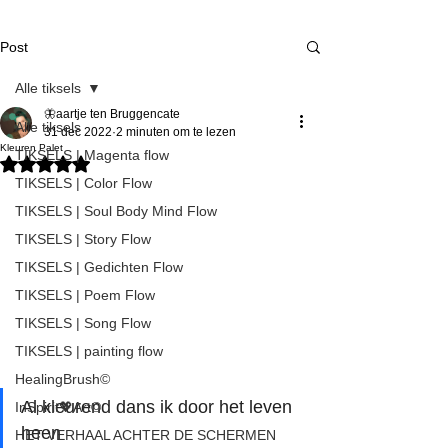
Post
Alle tiksels
🦋aartje ten Bruggencate
Alle tiksels
31 dec 2022
2 minuten om te lezen
Kleuren Palet
TIKSELS | Magenta flow
Beoordeeld met NaN uit 5 sterren.
TIKSELS | Color Flow
TIKSELS | Soul Body Mind Flow
TIKSELS | Story Flow
TIKSELS | Gedichten Flow
TIKSELS | Poem Flow
TIKSELS | Song Flow
TIKSELS | painting flow
HealingBrush©
Al kleurend dans ik door het leven 
InSpirit💖Art©
heen
HET VERHAAL ACHTER DE SCHERMEN