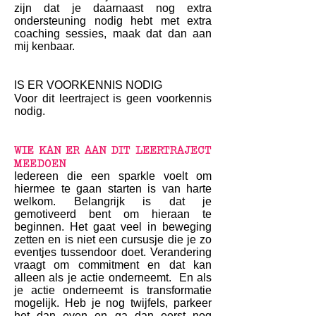
zijn dat je daarnaast nog extra
ondersteuning nodig hebt met extra
coaching sessies, maak dat dan aan
mij kenbaar.
IS ER VOORKENNIS NODIG
Voor dit leertraject is geen voorkennis
nodig.
WIE KAN ER AAN DIT LEERTRAJECT
MEEDOEN
Iedereen die een sparkle voelt om
hiermee te gaan starten is van harte
welkom. Belangrijk is dat je
gemotiveerd bent om hieraan te
beginnen. Het gaat veel in beweging
zetten en is niet een cursusje die je zo
eventjes tussendoor doet. Verandering
vraagt om commitment en dat kan
alleen als je actie onderneemt. En als
je actie onderneemt is transformatie
mogelijk. Heb je nog twijfels, parkeer
het dan even en ga dan eerst nog