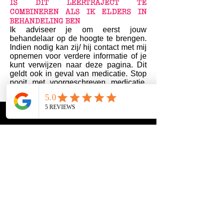
IS DIT LEERTRAJECT TE
COMBINEREN ALS IK ELDERS IN
BEHANDELING BEN
Ik adviseer je om eerst jouw
behandelaar op de hoogte te brengen.
Indien nodig kan zij/ hij contact met mij
opnemen voor verdere informatie of je
kunt verwijzen naar deze pagina. Dit
geldt ook in geval van medicatie. Stop
nooit met voorgeschreven medicatie,
zonder dat eerst overlegd te hebben
met behandelend specialist of huisarts.
KAN IK IN TERMIJNEN BETALEN
Ik streef naar toegankelijkheid. Je kunt
deze cursus in 1x of in 3 termijnen
betalen. Als jij de sparkle voelt en een
cursus is voor jou financieel niet
haalbaar, dan kun je dit mij mij
aangeven en dan kijken we samen
naar de mogelijkheden. Ik leef vanuit
eerlijkheid en vertrouwen.