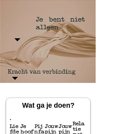
Je bent niet
alleen
Kracht van verbinding
Wat ga je doen?
.
Rela
Lie
Je
Pij
Jouw
Jouw
tie
fde
hoof
nfa
pijn
pijn