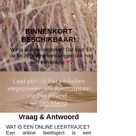
BINNENKORT
BESCHIKBAAR!
Wil je je nu al opgeven? Dat kan! En
de 1e 26 deelnemers krijgen ook nog
een verrassing
❤
.
Laat pijn uit het verleden
wegspoelen als voetstappen
op het strand.
―
Tao Meng
Vraag & Antwoord
WAT IS EEN ONLINE LEERTRAJCET
Een on
line leertraject is een