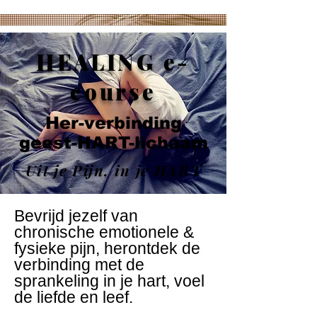
HEALING e-
course
Her-verbinding
geest-HART-lichaam
Uit je Pijn, in je HART
Bevrijd jezelf van
chronische emotionele &
fysieke pijn, herontdek de
verbinding met de
sprankeling in je hart, voel
de liefde en leef.