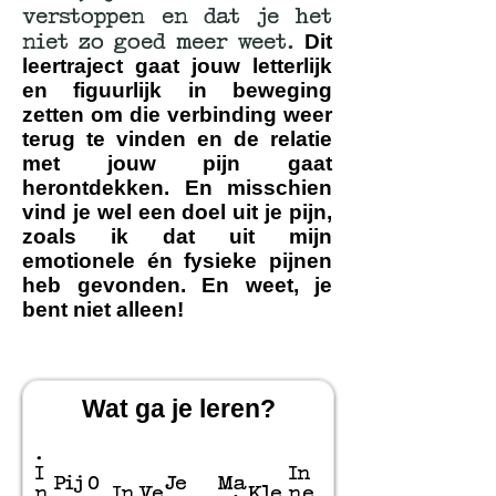
verstoppen en dat je het
niet zo goed meer weet.
Dit
leertraject gaat jouw letterlijk
en figuurlijk in beweging
zetten om die verbinding weer
terug te vinden en de relatie
met jouw pijn gaat
herontdekken. En misschien
vind je wel een doel uit je pijn,
zoals ik dat uit mijn
emotionele én fysieke pijnen
heb gevonden. En weet, je
bent niet alleen!
Wat ga je leren?
.
I
In
Pij
O
Je
Ma
n
In
Ve
Kle
ne