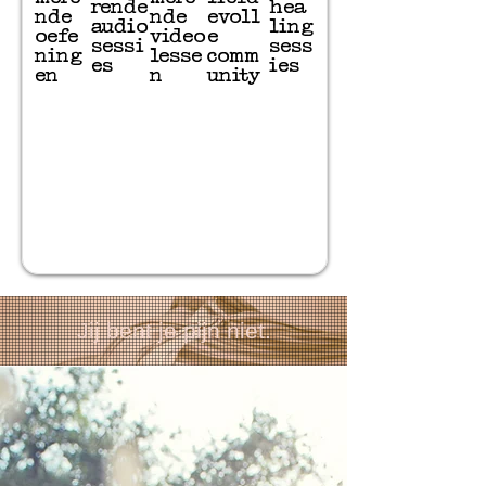
rende
hea
nde
nde
evoll
audio
ling
oefe
video
e
sessi
sess
ning
lesse
comm
es
ies
en
n
unity
Jij bent je pijn niet.