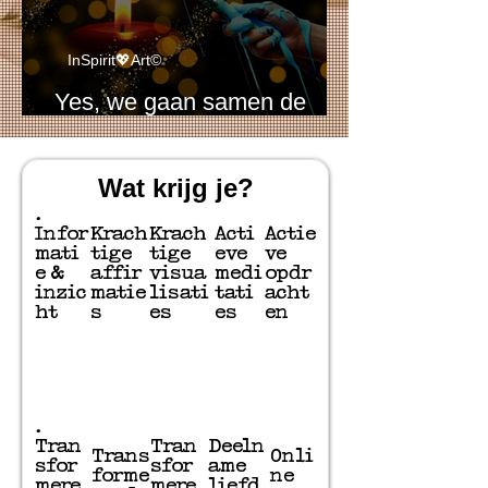
InSpirit💖Art©
Yes, we gaan samen de
wereld kleuren!
Wat krijg je?
.
Infor
Krach
Krach
Acti
Actie
mati
tige
tige
eve
ve
e &
affir
visua
medi
opdr
inzic
matie
lisati
tati
acht
ht
s
es
es
en
.
Tran
Tran
Deeln
Trans
Onli
sfor
sfor
ame
forme
ne
mere
mere
liefd