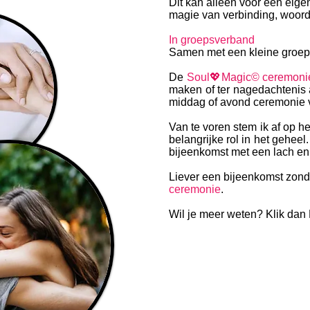
Dit kan alleen voor een eig
magie van verbinding, woorde
In groepsverband
Samen met een kleine groep 
De
Soul
💖Magic© ceremoni
maken of ter nagedachtenis 
middag of avond ceremonie 
Van te voren stem ik af op he
belangrijke rol in het gehee
bijeenkomst met een lach en e
Liever een bijeenkomst zond
ceremonie
.
Wil je meer weten? Klik dan