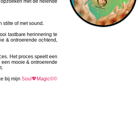
ng opzoeken met de helende
stilte of met sound.
oi tastbare herinnering te
ie & ontroerende ochtend,
oces. Het proces speelt een
an een mooie & ontroerende
t.
e bij mijn
Soul
💖Magic©
©