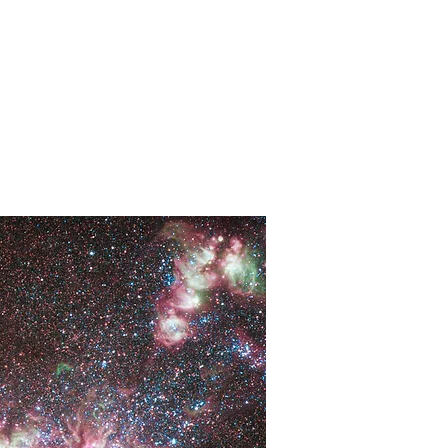
iet ziet
Alleen doordat we zo in
de verbinding met ons
rt© ceremonie
is uniek.