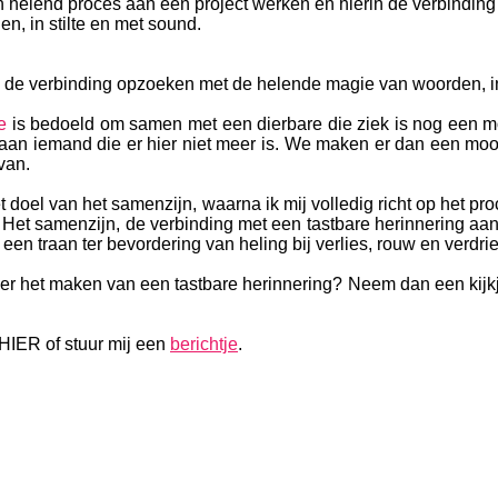
en helend proces aan een project werken en hierin de verbindi
n, in stilte en met sound.
de verbinding opzoeken met de helende magie van woorden, in 
e
is bedoeld om samen met een dierbare die ziek is nog een mo
aan iemand die er hier niet meer is. We maken er dan een moo
van.
t doel van het samenzijn, waarna ik mij volledig richt op het pr
l. Het samenzijn, de verbinding met een tastbare herinnering a
en traan ter bevordering van heling bij verlies, rouw en verdrie
er het maken van een tastbare herinnering? Neem dan een kijkj
 HIER
of stuur mij een
berichtje
.