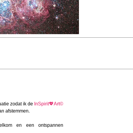
uatie zodat ik de
InSpirit💖Art©
an afstemmen.
welkom en een ontspannen