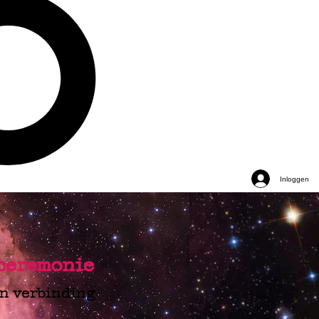
Inloggen
 ceremonie
n verbinding