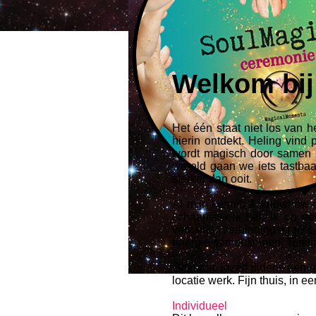
Welkom bij
Het één staat niet los van h
hierin ontdekt. Heling vind
wordt magisch door samen be
wereld gaan we iets tastbaa
sterker dan ooit.
Al mijn kennis & knowhow op
lichaamswerk heb ik op ee
verwerkt. Verbindingskracht
energie samenkomen. Terwijl 
Omdat je jezelf tijdens een s
locatie werk. Fijn thuis, in 
Individueel