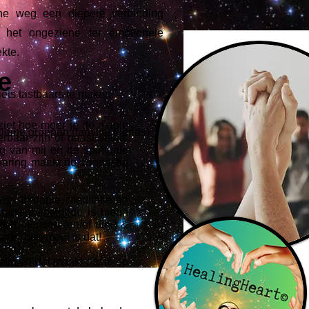
he weg een diepere verbinding
 het ongeziene ter emotionele
ekte.
e
ets tastbaars te maken.
nziet hoe meer je de magie
kleine groepen (familie/ friends),
rbaar zijn of naast staan,
 van mij en de spirituele
varing maakt de connectie
ss therapie, meditatie en
parkle©-methode
is hierin
 met mensen (en/of dier) &
ats, hoe mooi is dat!
zijn en dat maakt dat ik op