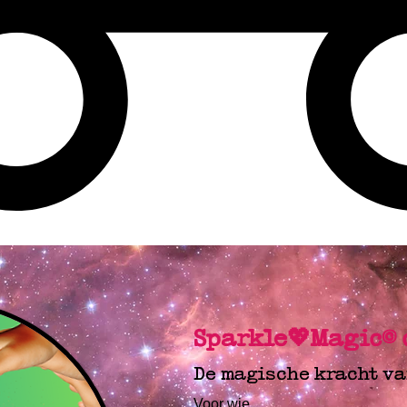
Sparkle💖Magic©
De magische kracht va
Voor wie