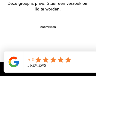
Deze groep is privé. Stuur een verzoek om
lid te worden.
Aanmelden
Over
Welkom bij de groep! Contacteer andere
leden, ontvang updates en deel media.