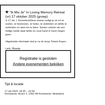
💖 "Ik Mis Je" In Loving Memory Retreat
(vr) 17 oktober 2025 (groep)
vr 17 okt
  |  
Krommenie
Deze retreat nodigt je uit om te
voelen, te herinneren, te helen, te verbinden en liefde te
verbinden en weer los te laten. Samen creëren we een
heilige ruimte waar liefde en rouw hand in hand mogen
gaan.
Uitgebreide informatie vind je na de knop Tickets Kopen.
Registratie is gesloten
Andere evenementen bekijken
Tijd & locatie
17 okt 2025, 18:30 – 22:00
Krommenie, Busch 3, 1562 HH Krommenie, Nederland