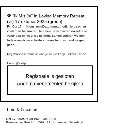
💖 "Ik Mis Je" In Loving Memory Retreat
(vr) 17 oktober 2025 (groep)
Fri, Oct 17
  |  
Krommenie
Deze retreat nodigt je uit om te
voelen, te herinneren, te helen, te verbinden en liefde te
verbinden en weer los te laten. Samen creëren we een
heilige ruimte waar liefde en rouw hand in hand mogen
gaan.
Uitgebreide informatie vind je na de knop Tickets Kopen.
Registratie is gesloten
Andere evenementen bekijken
Time & Location
Oct 17, 2025, 6:30 PM – 10:00 PM
Krommenie, Busch 3, 1562 HH Krommenie, Nederland