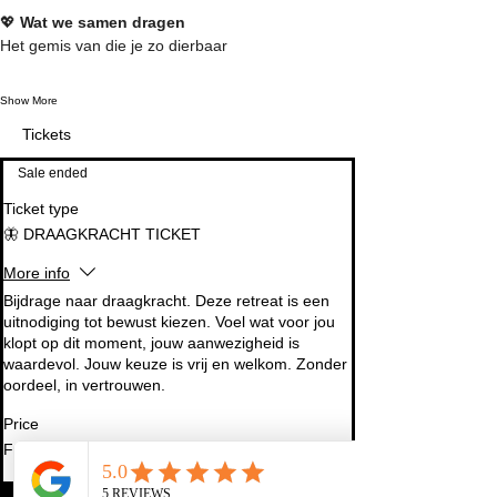
💖 
Wat we samen dragen
Het gemis van die je zo dierbaar
Show More
Tickets
Sale ended
Ticket type
🦋 DRAAGKRACHT TICKET
More info
Bijdrage naar draagkracht. Deze retreat is een 
uitnodiging tot bewust kiezen. Voel wat voor jou 
klopt op dit moment, jouw aanwezigheid is 
waardevol. Jouw keuze is vrij en welkom. Zonder 
oordeel, in vertrouwen.
Price
From €69.00 to €111.00