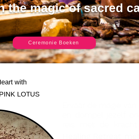
 the magic of sacred c
Ceremonie Boeken
eart with
PINK LOTUS
Ervaar de magie van
en dompel jezelf on
reis met de krach
Healing Retreat
met