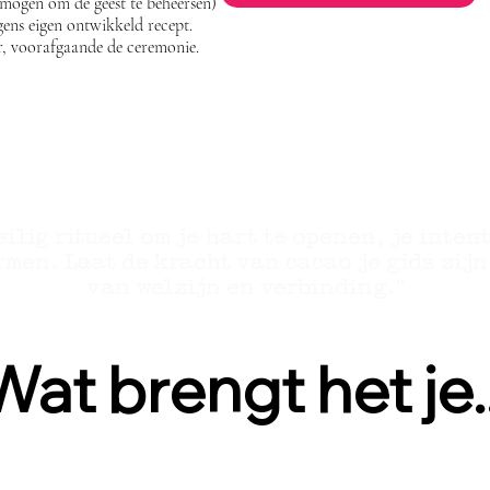
rmogen om de geest te beheersen)
gens eigen ontwikkeld recept.
ur, voorafgaande de ceremonie.
ilig ritueel om je hart te openen, je inten
rmen. Laat de kracht van cacao je gids zij
van welzijn en verbinding."
Wat brengt het je..