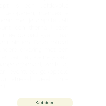
ept
is een liefdevolle
t te openen, intenties te
inden met je diepste zelf
 kunt een thema kiezen
mee op pad gaan naar
naar binnen. Deze retreat
zondere ervaring met een
r, partner, kleine groep.
aangelegenheid, zoals bij
kan eventueel gekoppeld
 retrieval ritueel, lichte
it.
Kadobon