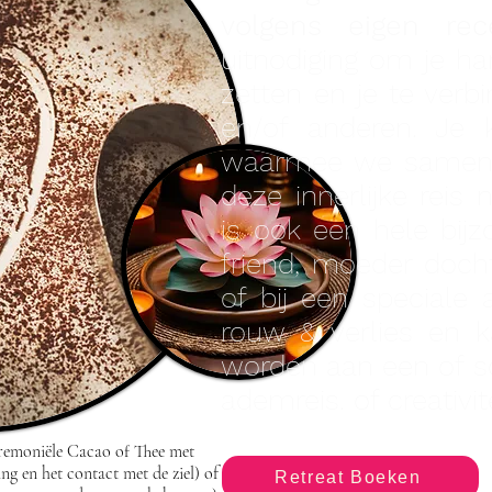
volgens eigen rec
uitnodiging om je har
zetten en je te verb
en/of anderen. Je
waarmee we samen 
deze innerlijke reis 
is ook een hele bij
friend, moeder dochte
of bij een speciale 
rouw & verlies en 
worden aan een of soul
ademreis. of creativite
remoniële Cacao of Thee met
ing en het contact met de ziel) of
Retreat Boeken