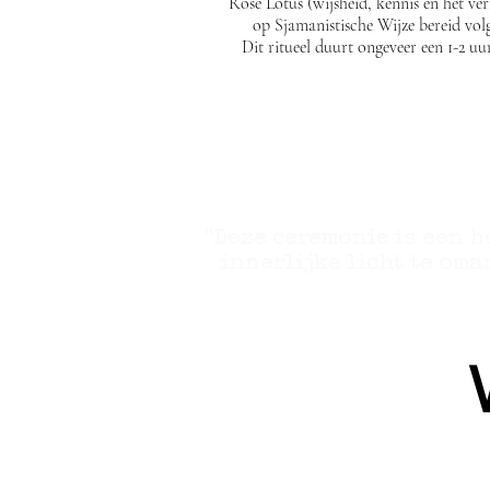
Rose Lotus (wijsheid, kennis en het ve
op Sjamanistische Wijze bereid vol
Dit ritueel duurt ongeveer een 1-2 u
"Deze ceremonie is een he
innerlijke licht te oma