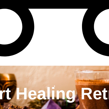
.
rt Healing Ret