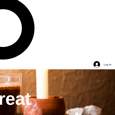
Log In
reat