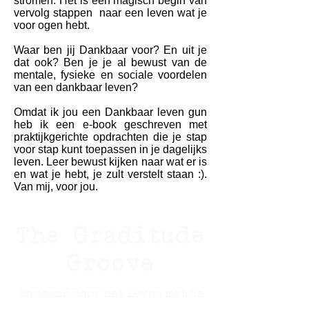
stromen. Het is een magisch begin van
vervolg stappen naar een leven wat je
voor ogen hebt.
Waar ben jij Dankbaar voor? En uit je
dat ook? Ben je je al bewust van de
mentale, fysieke en sociale voordelen
van een dankbaar leven?
Omdat ik jou een Dankbaar leven gun
heb ik een e-book geschreven met
praktijkgerichte opdrachten die je stap
voor stap kunt toepassen in je dagelijks
leven.
Leer bewust kijken naar wat er is
en wat je hebt, je zult verstelt staan :).
Van mij, voor jou.
The Graditude
Groove
Dansend door het Leven met de