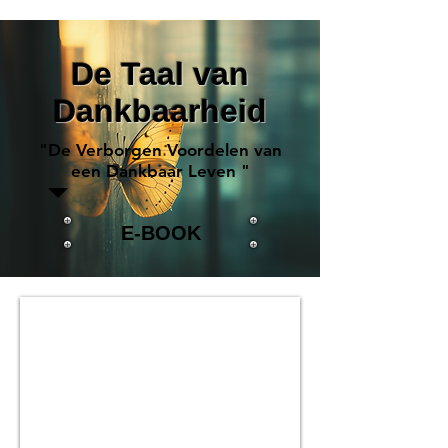
De Taal van
Dankbaarheid
"De Verborgen Voordelen van
een Dankbaar Leven "
E-BOOK