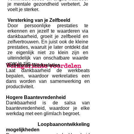
je mentale gezondheid verbetert. Je
voelt je sterker.
Versterking van je Zelfbeeld
Door persoonlijke prestaties te
erkennen en jezelf te waarderen via
dankbaarheid, groeit je zelfbeeld en
zelfvertrouwen. En juist ook de kleine
prestaties, waaruit je later ontdekt dat
ze eigenlijk niet zo klein zijn en
uiteindelijk van onschatbare waarde
voor je zijn.
Werkgerichte voordelen
Verbeterde Werkrelaties
Laat dankbaarheid de werkbeats
bepalen, waardoor werkrelaties een
dans worden van samenwerking en
productiviteit.
Hogere Baantevredenheid
Dankbaarheid is de salsa van
baantevredenheid, waardoor je elke
werkdag met een glimlach begroet.
Loopbaanontwikkeling
mogelijkheden